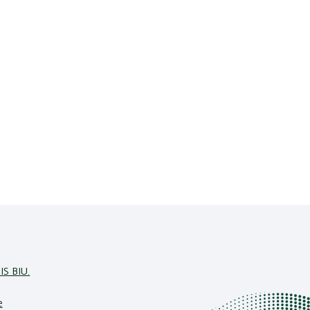
IS BIU.
e