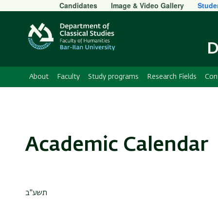
Secondary
Candidates
Image & Video Gallery
Stude
Menu
D
About
Faculty
Study programs
Research Fields
Con
Academic Calendar
תשע"ב