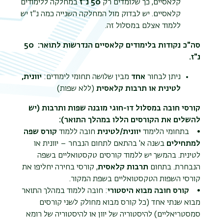
קלאסיים, כך שלומדים רק
50 נ"ז
במחלקה ללימודים
משנ
קלאסיים. יש לבדוק מול המחלקה השנייה כמה נ"ז יש
ללמוד אצלם במסלול זה.
סה"כ נקודות בלימודים קלאסיים הנדרשות לתואר: 50
נ"ז.
ניתן לבחור
אחד
מבין שלושה תחומי לימודים:
יוונית,
לטינית או תרבות קלאסית
(ללא שפות)
קורסי חובה במסלול דו-חוגי מובנה שפות ותרבות (יש
להשלים את הקורסים הללו במהלך התואר):
• בתחומי הלימוד
יוונית/לטינית
חובה ללמוד
קורס שפה
למתחילים
בשנה א' בהתאם לתחום הנבחר – יוונית או
לטינית. בהמשך יש ללמוד קורסים טקסטואליים בשפה
הנבחרת. בתחום
תרבות קלאסית
, קורסי בחירה יחליפו את
קורסי השפות הטקסטואליים בשפת המקור.
•
קורס חובה מבוא היסטורי
: חובה ללמוד במהלך התואר
מבוא שנתי אחד (כל קורס מבוא מחולק לשני קורסים
סמסטריאליים) להיסטוריה של יוון או להיסטוריה של רומא