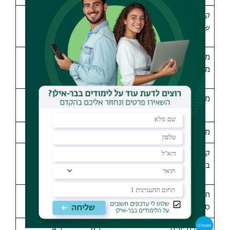
קורס שפה למתחילים במסלול
8
4
שפות (יוונית/לטינית)
מבוא היסטורי (מבוא ליוון או
4
2
מבוא לרומא)
מבוא לספרות קלאסית
4 (2 +
2 (1 + 1)
2)
מבוא למיתולוגיה
4
2
קורסים טקסטואליים – קריאה
8
4
בשפת המקור, יוונית או לטינית
חמישה קורסי בסיס
10
5
סמסטריאליים
2 סמינריונים
8
4