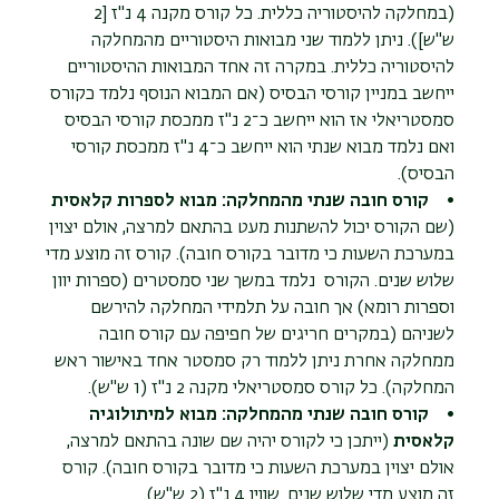
(במחלקה להיסטוריה כללית. כל קורס מקנה 4 נ"ז [2
ש"ש]). ניתן ללמוד שני מבואות היסטוריים מהמחלקה
להיסטוריה כללית. במקרה זה אחד המבואות ההיסטוריים
ייחשב במניין קורסי הבסיס (אם המבוא הנוסף נלמד כקורס
סמסטריאלי אז הוא ייחשב כ־2 נ"ז ממכסת קורסי הבסיס
ואם נלמד מבוא שנתי הוא ייחשב כ־4 נ"ז ממכסת קורסי
הבסיס).
•
קורס חובה שנתי מהמחלקה: מבוא לספרות קלאסית
(שם הקורס יכול להשתנות מעט בהתאם למרצה, אולם יצוין
במערכת השעות כי מדובר בקורס חובה). קורס זה מוצע מדי
שלוש שנים. הקורס נלמד במשך שני סמסטרים (ספרות יוון
וספרות רומא) אך חובה על תלמידי המחלקה להירשם
לשניהם (במקרים חריגים של חפיפה עם קורס חובה
ממחלקה אחרת ניתן ללמוד רק סמסטר אחד באישור ראש
המחלקה). כל קורס סמסטריאלי מקנה 2 נ"ז (1 ש"ש).
•
קורס חובה שנתי מהמחלקה: מבוא למיתולוגיה
קלאסית
(ייתכן כי לקורס יהיה שם שונה בהתאם למרצה,
אולם יצוין במערכת השעות כי מדובר בקורס חובה). קורס
זה מוצע מדי שלוש שנים. שוויו 4 נ"ז (2 ש"ש).