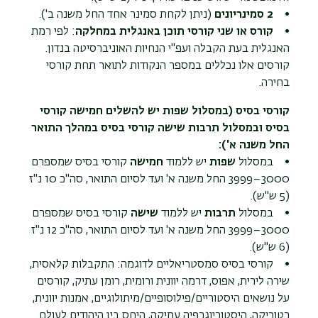
•
2 סמינריונים
(ניתן לקחת סמינר אחד החל משנה ב').
•
קורס או שני קורסי תוכן באנגלית במחלקה
: לפי רמת
האנגלית בעת הקבלה ועפ"י הנחיות האוניברסיטה בנדון.
קורסים אלו נכללים במספר הנקודות לתואר תחת קורסי
בחירה.
קורסי בסיס (במסלול שפות יש להשלים חמישה קורסי
בסיס ובמסלול תרבות שישה קורסי בסיס במהלך התואר
החל משנה א'):
• במסלול
שפות
יש ללמוד
חמישה
קורסי בסיס שמספרם
3000–3999 החל משנה א' ועד לסיום התואר, סה"כ 10 נ"ז
(5 ש"ש).
• במסלול
תרבות
יש ללמוד
שישה
קורסי בסיס שמספרם
3000–3999 החל משנה א' ועד לסיום התואר, סה"כ 12 נ"ז
(6 ש"ש).
• קורסי בסיס סמסטריאליים לדוגמה: התקבלות קלאסית,
שירה לירית, אפוס, דרמה יוונית ורומית, רומן עתיק, קורסים
על נושאים היסטוריים/פילוסופיים/מיתולוגיים, אמנות יוונית,
רטוריקה, היסטוריוגרפיה עתיקה, היחס בין היהודים לעולם