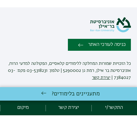
כניסה לעורכי האתר
כל הזכויות שמורות המחלקה ללימודים קלאסיים, הפקולטה למדעי הרוח,
אוניברסיטת בר אילן, רמת גן 5290002 | טלפון: 03-5318231 פקס: 03-
7384027 |
יצירת קשר
מתעניינים בלימודים?
פיתוח:
אגף תקשוב, אוניברסיטת בר-אילן
הצהרת נגישות
מדיניות פרטיות
התקשר/י
יצירת קשר
מיקום
אקדימה בר-אילן