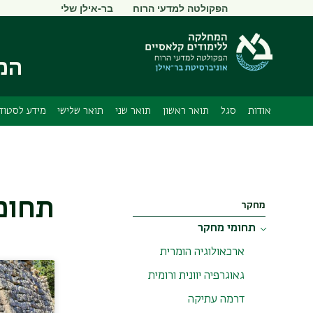
תפריט
הפקולטה למדעי הרוח
בר-אילן שלי
משני
המח
אודות
סגל
תואר ראשון
תואר שני
תואר שלישי
מידע לסטוד
תחומ
מחקר
תחומי מחקר
ארכאולוגיה הומרית
גאוגרפיה יוונית ורומית
דרמה עתיקה