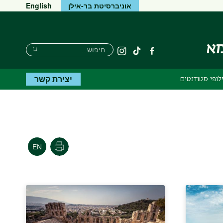
אוניברסיטת בר-אילן
English
מא
חיפוש
חיפוש
פייסבוק
tiktok
Instagram
חיפוש
יצירת קשר
לופי סטודנטים
הדפסה