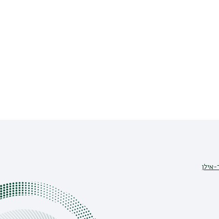
-אילן