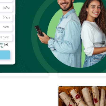
קולאוס איש דמשק:
סטרבו
רגום וניתוח דיגיטלי