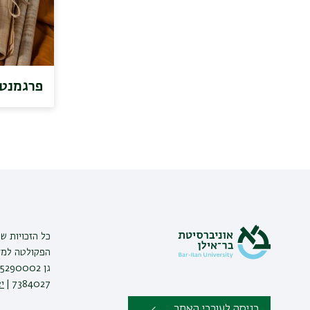
פרגמנטי
כל הזכויות ש
הפקולטה למדע
7384027 |
י
כניסה לעורכי האתר