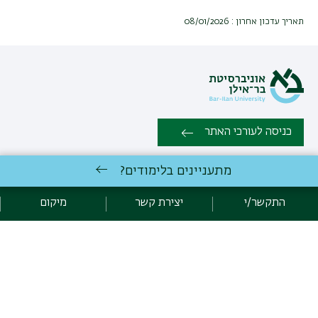
תאריך עדכון אחרון : 08/01/2026
כניסה לעורכי האתר
מתעניינים בלימודים?
כל הזכויות שמורות המחלקה ללימודים קלאסיים, הפקולטה למדעי הרוח,
אוניברסיטת בר אילן, רמת גן 5290002 | טלפון: 03-5318231 פקס: 03-
התקשר/י
יצירת קשר
מיקום
7384027 |
יצירת קשר
פיתוח:
אגף תקשוב, אוניברסיטת בר-אילן
הצהרת נגישות
מדיניות פרטיות
אקדימה בר-אילן