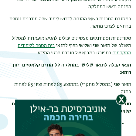
המנחה וראש המחלקה
במסגרת התכנית רשאי המנחה לדרוש לימוד שפה מודרנית נוספת
בהתאם לצרכי מחקר.
סטודנטיות וסטודנטים מצטיינים יכולים להגיש מועמדות למסלול
משולב של תואר שני ושלישי כפוף לתנאי
בית הספר ללימודים
מתקדמים
כמפורט במבוא של חוברת פרטי המידע.
תנאי קבלה לתואר שלישי במחלקה ללימודים קלאסיים- יוון
רומא:
תואר שני (במסלול מחקרי) בממוצע 85 לפחות וציון 85 לפחות
בתזה.
חובות אקדמיות בלימודי התואר השלישי במחלקה ללימודים
קלאסיים- יוון רומא:
ידיעת/השלמת שתי השפות העתיקות, יוונית עתיקה
ולטינית
.
תפר