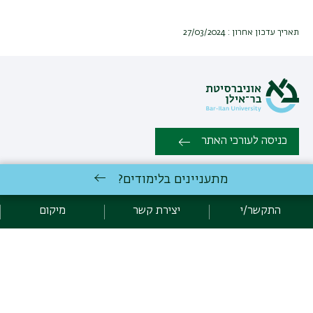
תאריך עדכון אחרון : 27/03/2024
כניסה לעורכי האתר
מתעניינים בלימודים?
כל הזכויות שמורות המחלקה ללימודים קלאסיים, הפקולטה למדעי הרוח,
אוניברסיטת בר אילן, רמת גן 5290002 | טלפון: 03-5318231 פקס: 03-
התקשר/י
יצירת קשר
מיקום
7384027 |
יצירת קשר
פיתוח:
אגף תקשוב, אוניברסיטת בר-אילן
הצהרת נגישות
מדיניות פרטיות
אקדימה בר-אילן